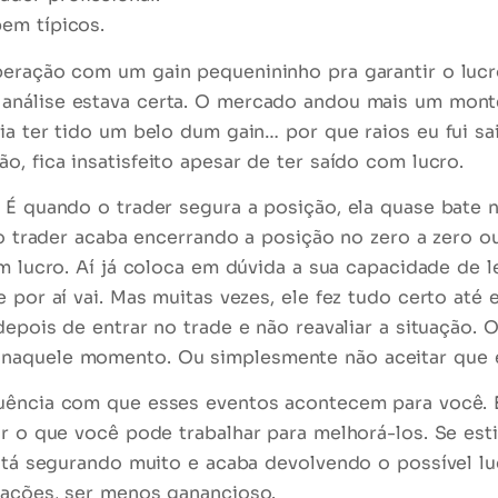
em típicos.
 operação com um
gain pequenininho
pra garantir o lucr
análise estava certa. O mercado andou mais um monte
ia ter tido um belo dum gain… por que raios eu fui sai
ão, fica
insatisfeito
apesar de ter saído com lucro.
 É quando o trader segura a posição, ela
quase bate n
 e o trader acaba encerrando a posição no zero a zer
m lucro. Aí já coloca em
dúvida
a sua capacidade de l
 por aí vai. Mas muitas vezes, ele fez tudo certo até e
epois de entrar no trade e
não reavaliar
a situação. 
r naquele momento. Ou simplesmente
não aceitar
que e
uência
com que esses eventos acontecem para você. 
car o que você pode
trabalhar para melhorá-los
. Se es
está segurando muito e acaba devolvendo o possível l
rações, ser menos ganancioso.