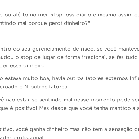
ízo ou até tomo meu stop loss diário e mesmo assim e
tindo mal porque perdi dinheiro?”
entro do seu
gerenciamento de risco
, se você mantev
mudou o stop de lugar de forma irracional, se fez tud
der esse dinheiro.
o estava muito boa, havia outros fatores externos inf
ercado e N outros fatores.
você não estar se sentindo mal nesse momento pode s
 que é positivo! Mas
desde que
você tenha mantido a s
sitivo, você ganha dinheiro mas não tem a sensação d
rader profissional
.