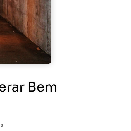
perar Bem
s.