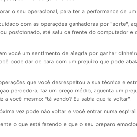
rar o seu operacional, para ter a performance de um 
 cuidado com as operações ganhadoras por
“sorte”
, a
uou posicionado, até saiu da frente do computador e
em você um sentimento de alegria por ganhar dinheir
ocê pode dar de cara com um prejuízo que pode abala
s operações que você
desrespeitou
a sua técnica e est
ação perdedora, faz um preço médio, aguenta um prej
z a você mesmo: “tá vendo? Eu sabia que ia voltar”.
xima vez pode não voltar e você entrar numa
espira
mente o que está fazendo e que o seu
preparo emocio