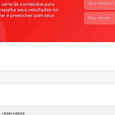
a série de conteúdos para
rapalha seus resultados no
zer é preencher com seus
s reservados