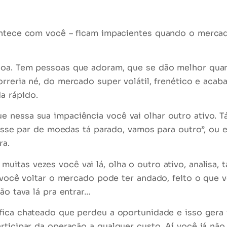
contece com você – ficam impacientes quando o
merca
soa. Tem pessoas que adoram, que se dão melhor quan
rreria
né, do mercado super volátil, frenético e acab
a rápido.
e nessa sua impaciência você vai olhar
outro ativo
. 
, esse par de moedas tá parado, vamos para outro”, ou 
ra.
 muitas vezes você vai lá, olha o outro ativo, analisa,
o você voltar o mercado pode ter andado, feito o que 
ão tava lá pra entrar…
ica chateado que perdeu a oportunidade e isso gera 
articipar da operação
a qualquer custo
. Aí você já não