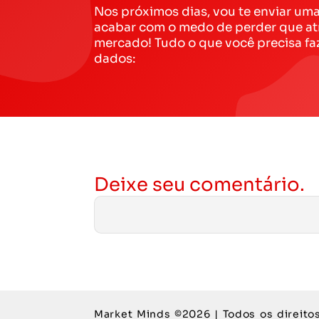
Nos próximos dias, vou te enviar um
acabar com o medo de perder que at
mercado! Tudo o que você precisa fa
dados:
Deixe seu comentário.
Market Minds ©2026 | Todos os direito