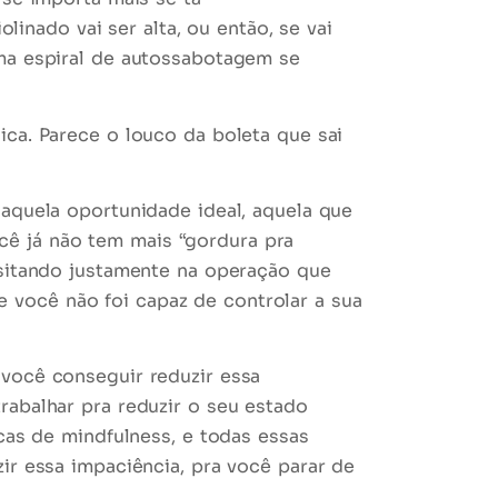
iolinado
vai ser alta, ou então, se vai
uma espiral de autossabotagem
se
nica. Parece
o louco da boleta
que sai
 aquela oportunidade ideal, aquela que
ocê
já não tem mais “gordura pra
sitando justamente na operação que
ue você
não foi capaz de controlar a sua
 você conseguir reduzir essa
trabalhar pra
reduzir o seu estado
icas de
mindfulness
, e todas essas
ir essa impaciência, pra você parar de