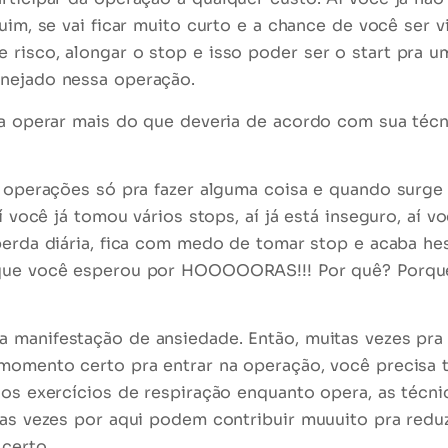
 ruim, se vai ficar muito curto e a chance de você ser
v
 risco, alongar o stop e isso poder ser o
start pra 
anejado nessa operação.
a a operar mais do que deveria de acordo com sua téc
s operações só pra fazer alguma coisa e quando surge
í você já tomou vários stops, aí já está inseguro, aí v
e perda diária, fica com medo de tomar stop e acaba
he
 que você esperou por HOOOOORAS!!! Por quê? Porq
a manifestação de ansiedade
. Então, muitas vezes pra
 momento certo pra entrar na operação, você precisa 
, os
exercícios de respiração
enquanto opera, as técn
mas vezes por aqui podem contribuir muuuito pra reduz
certo.