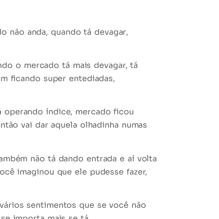
do
não anda, quando tá
devagar
,
do o mercado tá mais devagar, tá
am ficando super entediadas,
Tá operando índice, mercado ficou
então vai dar aquela olhadinha numas
 também não tá dando entrada e aí volta
você imaginou que ele pudesse fazer,
vários sentimentos que se você não
 se importa mais se tá