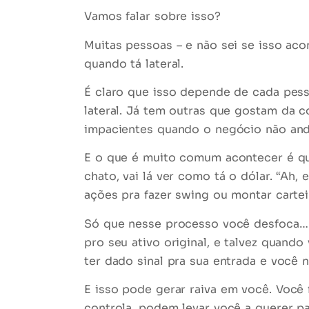
Vamos falar sobre isso?
Muitas pessoas – e não sei se isso a
quando tá lateral.
É claro que isso depende de cada pes
lateral. Já tem outras que
gostam da co
impacientes quando o negócio não and
E o que é muito comum acontecer é qu
chato, vai lá ver como tá o dólar. “Ah
ações pra fazer swing ou montar cartei
Só que nesse processo você
desfoca
…
pro seu ativo original, e talvez quand
ter dado sinal pra sua entrada e você n
E isso pode
gerar raiva
em você. Você f
controla, podem levar você a querer p