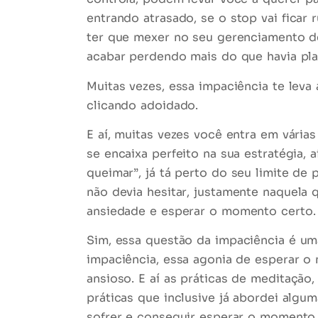
entrando
atrasado
, se o stop vai ficar
ter que mexer no seu gerenciamento de
acabar perdendo mais do que havia pl
Muitas vezes, essa impaciência te lev
clicando adoidado.
E aí, muitas vezes você entra em vária
se encaixa perfeito na sua estratégia, a
queimar”
, já tá perto do seu limite d
não devia hesitar
, justamente naquela
ansiedade
e esperar o momento certo.
Sim, essa questão da
impaciência é um
impaciência, essa agonia de esperar o
ansioso
. E aí as práticas de
meditação
práticas que inclusive já abordei algu
sofrer e conseguir esperar o momento 