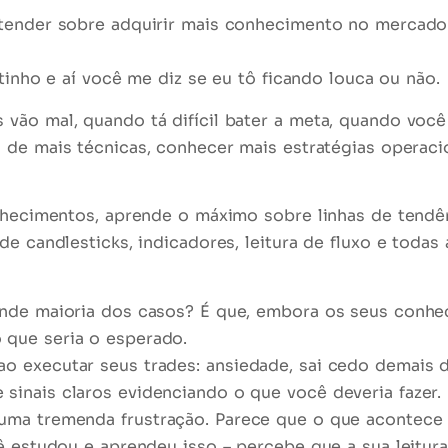
tender sobre adquirir mais conhecimento no mercado f
itinho e aí você me diz se eu tô ficando louca ou não.
ão mal, quando tá difícil bater a meta, quando você 
a de mais técnicas, conhecer mais estratégias operaci
nhecimentos, aprende o máximo sobre linhas de tendên
e candlesticks, indicadores, leitura de fluxo e todas
ande maioria dos casos? É que, embora os seus con
que seria o esperado.
 executar seus trades: ansiedade, sai cedo demais da 
inais claros evidenciando o que você deveria fazer.
é uma tremenda
frustração
. Parece que o que acontece 
cê estudou e aprendeu isso – percebe que a sua leitu