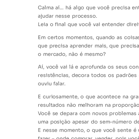
Calma aí… há algo que você precisa en
ajudar nesse processo.
Leia o final que você vai entender dire
Em certos momentos, quando as coisas v
que precisa
aprender mais
, que precis
o mercado, não é mesmo?
Aí, você vai lá e aprofunda os seus co
resistências, decora todos os padrões d
ouviu falar.
E curiosamente, o que acontece na gr
resultados não melhoram
na proporção 
Você se depara com novos problemas ao
uma posição apesar do sem-número de s
E nesse momento, o que você sente 
fazer – onde comprar, vender, pois vo