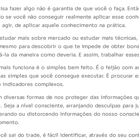
isa fazer algo não é garantia de que você o faça. Ent
 se você não conseguir realmente aplicar esse conh
agir, de aplicar aquele conhecimento na prática.
estudar mais sobre mercado ou estudar mais técnicas, 
 mesmo
para descobrir o que te impede de obter bons
la da maneira como deveria. E assim, trabalhar esse
mais funciona é o
simples bem feito
. É o feijão com 
icas simples que você consegue executar. É procurar 
e indicadores complexos.
m diversas formas de nos proteger das informações q
l
. Seja a nível consciente, arranjando desculpas para 
alterando ou distorcendo informações do nosso consc
omento.
ê sai do trade, é fácil identificar, através do seu co