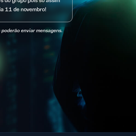
s do grupo pois só assim
dia 11 de novembro!
s poderão enviar mensagens.