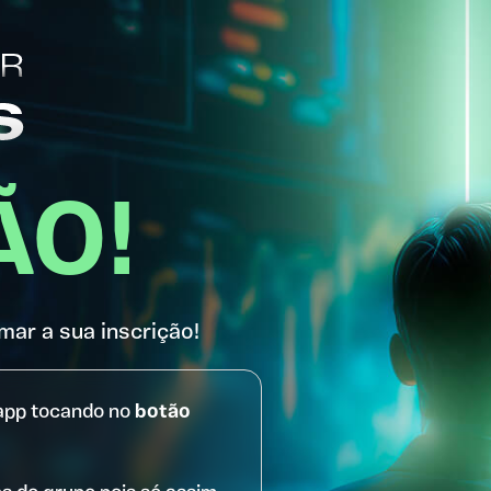
ÃO!
mar a sua inscrição!
app tocando no
botão